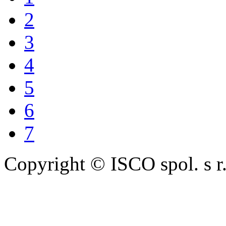
2
3
4
5
6
7
Copyright © ISCO spol. s r